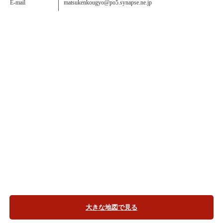
E-mail
matsukenkougyo@po5.synapse.ne.jp
大きな地図で見る