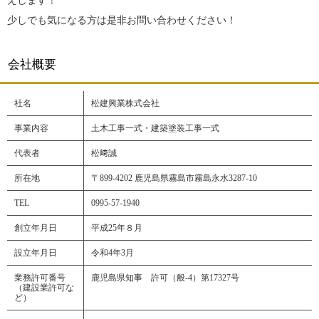
えします！
少しでも気になる方は是非お問い合わせください！
会社概要
社名
松建興業株式会社
事業内容
土木工事一式・建築塗装工事一式
代表者
松﨑誠
所在地
〒899-4202 鹿児島県霧島市霧島永水3287-10
TEL
0995-57-1940
創立年月日
平成25年８月
設立年月日
令和4年3月
業務許可番号
鹿児島県知事 許可（般-4）第17327号
（建設業許可な
ど）